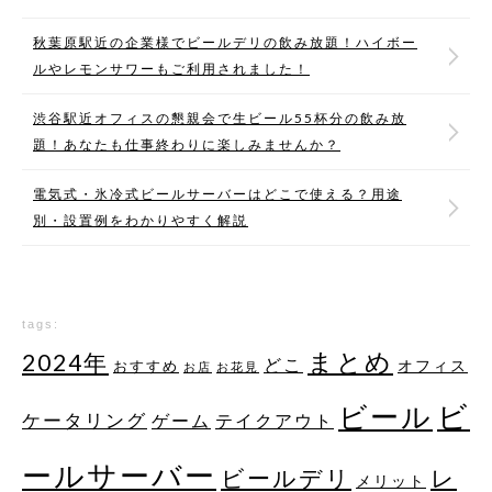
秋葉原駅近の企業様でビールデリの飲み放題！ハイボー
ルやレモンサワーもご利用されました！
渋谷駅近オフィスの懇親会で生ビール55杯分の飲み放
題！あなたも仕事終わりに楽しみませんか？
電気式・氷冷式ビールサーバーはどこで使える？用途
別・設置例をわかりやすく解説
tags:
まとめ
2024年
どこ
オフィス
おすすめ
お店
お花見
ビ
ビール
ケータリング
ゲーム
テイクアウト
ールサーバー
レ
ビールデリ
メリット