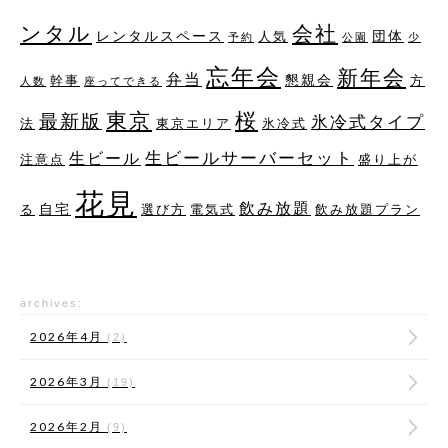
ンタル
会社
レンタルスペース
団体
人気
予約
公園
少
忘年会
新年会
弁当
懇親会
幹事
方
人数
座ってできる
桜
東京
最新版
氷冷式タイプ
法
東京エリア
氷冷式
生ビールサーバーセット
生ビール
注意点
盛り上が
花見
飲み放題
自宅
る
選び方
電気式
飲み放題プラン
archives:
2026年4月
(2)
2026年3月
(19)
2026年2月
(9)