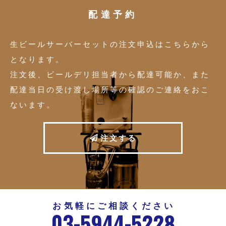
配達予約
生ビールサーバーセットの注文申込はこちらから
となります。
注文後、ビールデリ担当者から配達可能か、また
配達当日の受け渡し場所等の確認のご連絡をおこ
ないます。
文
注
す
る
お気軽にご相談ください
-
-
03
5944
5228