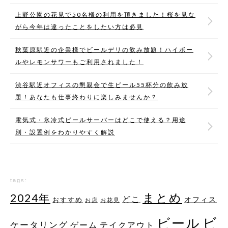
上野公園の花見で50名様の利用を頂きました！桜を見な
がら今年は違ったことをしたい方は必見
秋葉原駅近の企業様でビールデリの飲み放題！ハイボー
ルやレモンサワーもご利用されました！
渋谷駅近オフィスの懇親会で生ビール55杯分の飲み放
題！あなたも仕事終わりに楽しみませんか？
電気式・氷冷式ビールサーバーはどこで使える？用途
別・設置例をわかりやすく解説
tags:
まとめ
2024年
どこ
オフィス
おすすめ
お店
お花見
ビ
ビール
ケータリング
ゲーム
テイクアウト