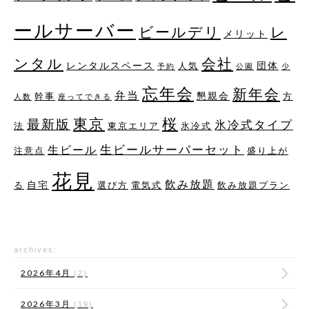
ールサーバー
レ
ビールデリ
メリット
ンタル
会社
レンタルスペース
団体
人気
予約
公園
少
忘年会
新年会
弁当
懇親会
幹事
方
人数
座ってできる
桜
東京
最新版
氷冷式タイプ
法
東京エリア
氷冷式
生ビールサーバーセット
生ビール
注意点
盛り上が
花見
飲み放題
自宅
る
選び方
電気式
飲み放題プラン
archives:
2026年4月
(2)
2026年3月
(19)