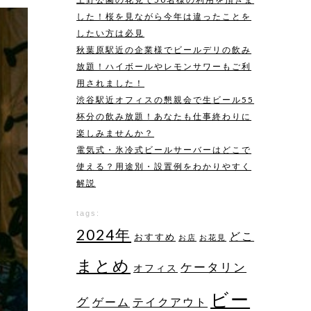
した！桜を見ながら今年は違ったことを
したい方は必見
秋葉原駅近の企業様でビールデリの飲み
放題！ハイボールやレモンサワーもご利
用されました！
渋谷駅近オフィスの懇親会で生ビール55
杯分の飲み放題！あなたも仕事終わりに
楽しみませんか？
電気式・氷冷式ビールサーバーはどこで
使える？用途別・設置例をわかりやすく
解説
tags:
2024年
どこ
おすすめ
お店
お花見
まとめ
ケータリン
オフィス
ビー
グ
ゲーム
テイクアウト