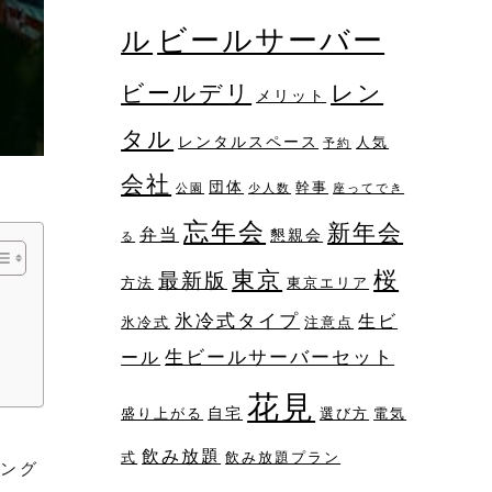
ビールサーバー
ル
レン
ビールデリ
メリット
タル
レンタルスペース
人気
予約
会社
団体
幹事
公園
少人数
座ってでき
忘年会
新年会
弁当
懇親会
る
桜
東京
最新版
方法
東京エリア
氷冷式タイプ
生ビ
氷冷式
注意点
生ビールサーバーセット
ール
花見
自宅
盛り上がる
選び方
電気
飲み放題
式
飲み放題プラン
ング