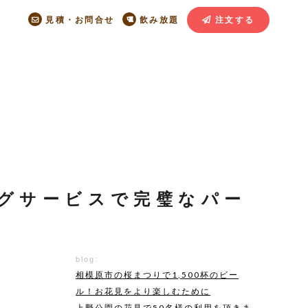
見積・お問合せ
飲み放題
注文する
グサービスで完璧なパー
blog:
相模原市の桜まつりで1,500杯のビー
ル！お花見をより楽しむために
上野公園の花見で50名様の利用を頂きま