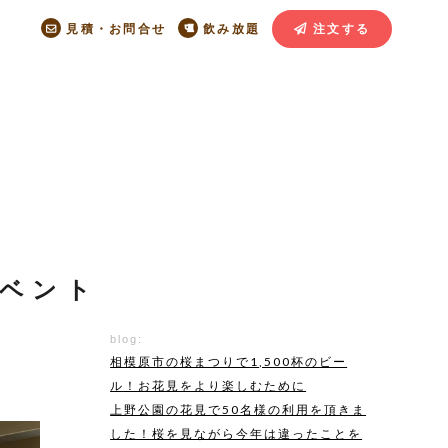
見積・お問合せ
飲み放題
注文する
ベント
blog:
相模原市の桜まつりで1,500杯のビー
ル！お花見をより楽しむために
上野公園の花見で50名様の利用を頂きま
した！桜を見ながら今年は違ったことを