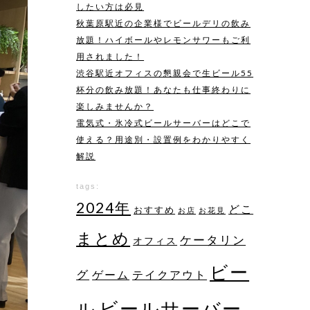
したい方は必見
秋葉原駅近の企業様でビールデリの飲み
放題！ハイボールやレモンサワーもご利
用されました！
渋谷駅近オフィスの懇親会で生ビール55
杯分の飲み放題！あなたも仕事終わりに
楽しみませんか？
電気式・氷冷式ビールサーバーはどこで
使える？用途別・設置例をわかりやすく
解説
tags:
2024年
どこ
おすすめ
お店
お花見
まとめ
ケータリン
オフィス
ビー
グ
ゲーム
テイクアウト
ビールサーバー
ル