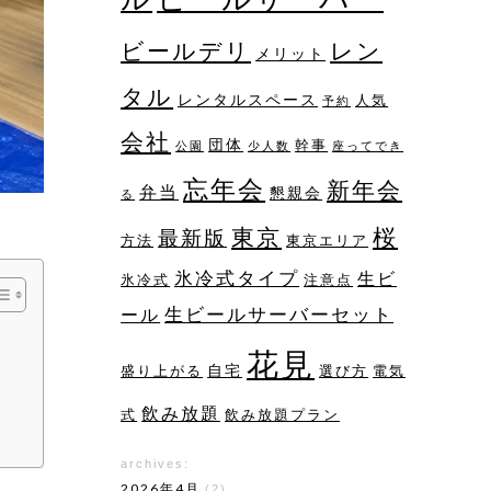
レン
ビールデリ
メリット
タル
レンタルスペース
人気
予約
会社
団体
幹事
公園
少人数
座ってでき
忘年会
新年会
弁当
懇親会
る
桜
東京
最新版
方法
東京エリア
氷冷式タイプ
生ビ
氷冷式
注意点
生ビールサーバーセット
ール
花見
自宅
盛り上がる
選び方
電気
飲み放題
式
飲み放題プラン
archives:
2026年4月
(2)