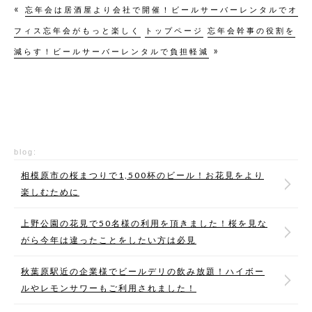
«
忘年会は居酒屋より会社で開催！ビールサーバーレンタルでオ
フィス忘年会がもっと楽しく
トップページ
忘年会幹事の役割を
»
減らす！ビールサーバーレンタルで負担軽減
blog:
相模原市の桜まつりで1,500杯のビール！お花見をより
楽しむために
上野公園の花見で50名様の利用を頂きました！桜を見な
がら今年は違ったことをしたい方は必見
秋葉原駅近の企業様でビールデリの飲み放題！ハイボー
ルやレモンサワーもご利用されました！