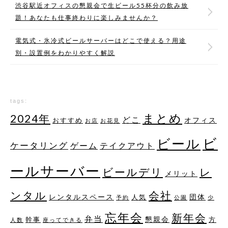
渋谷駅近オフィスの懇親会で生ビール55杯分の飲み放
題！あなたも仕事終わりに楽しみませんか？
電気式・氷冷式ビールサーバーはどこで使える？用途
別・設置例をわかりやすく解説
tags:
まとめ
2024年
どこ
オフィス
おすすめ
お店
お花見
ビ
ビール
ケータリング
ゲーム
テイクアウト
ールサーバー
レ
ビールデリ
メリット
ンタル
会社
レンタルスペース
団体
人気
予約
公園
少
忘年会
新年会
弁当
懇親会
幹事
方
人数
座ってできる