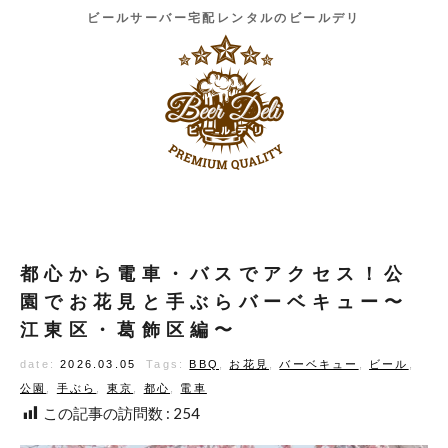
ビールサーバー宅配レンタルのビールデリ
都心から電車・バスでアクセス！公
園でお花見と手ぶらバーベキュー〜
江東区・葛飾区編〜
date:
2026.03.05
Tags:
BBQ
,
お花見
,
バーベキュー
,
ビール
,
公園
,
手ぶら
,
東京
,
都心
,
電車
この記事の訪問数 :
254