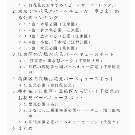
お花見におすすめ！ビールサーバーレンタル
東京でお花見とバーベキューが一度に楽しめ
る公園ランキング
1位：木場公園（江東区）
2位：夢の島公園（江東区）
3位：豊洲ぐるり公園（江東区）
4位：小松川千本桜（江戸川区）
5位：水元公園（葛飾区）
江東区の穴場お花見バーベキュースポット
江東旧中川水彩パーク（江東区大島）
辰巳の森海浜公園バーベキュー広場（江東区辰
巳）
葛飾区の穴場お花見バーベキュースポット
柴又公園（葛飾区柴又）
番外編：江東区・葛飾区から近い！千葉県の
お花見バーベキュースポット
里見公園（市川市）
ふなばし三番瀬海浜公園バーベキュー場（船橋
市）
幕張海浜公園バーベキューガーデン（千葉市）
まとめ