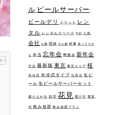
ビールサーバー
ル
レン
ビールデリ
メリット
タル
レンタルスペース
人気
予約
会社
団体
幹事
公園
少人数
座ってでき
忘年会
新年会
弁当
懇親会
る
桜
東京
最新版
方法
東京エリア
氷冷式タイプ
生ビ
氷冷式
注意点
生ビールサーバーセット
ール
花見
自宅
盛り上がる
選び方
電気
飲み放題
式
飲み放題プラン