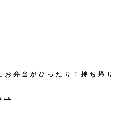
たお弁当がぴったり！持ち帰り
宿
,
花見