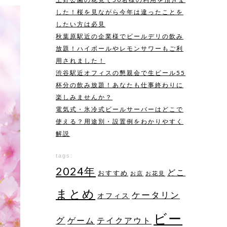
した！桜を見ながら今年は違ったことを
したい方は必見
秋葉原駅近の企業様でビールデリの飲み
放題！ハイボールやレモンサワーもご利
用されました！
渋谷駅近オフィスの懇親会で生ビール55
杯分の飲み放題！あなたも仕事終わりに
楽しみませんか？
電気式・氷冷式ビールサーバーはどこで
使える？用途別・設置例をわかりやすく
解説
tags:
2024年
どこ
おすすめ
お店
お花見
まとめ
ケータリン
オフィス
ビー
グ
ゲーム
テイクアウト