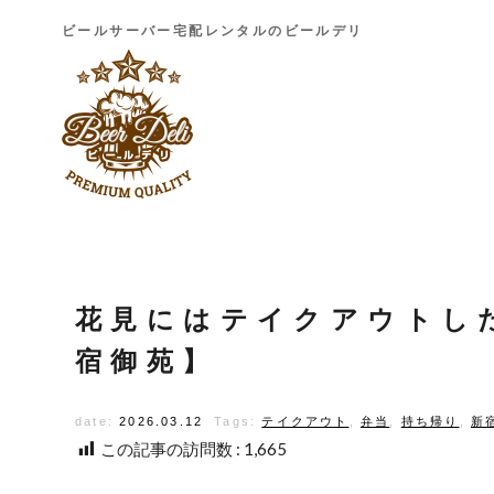
ビールサーバー宅配レンタルのビールデリ
花見にはテイクアウトし
宿御苑】
date:
2026.03.12
Tags:
テイクアウト
,
弁当
,
持ち帰り
,
新
この記事の訪問数 :
1,665