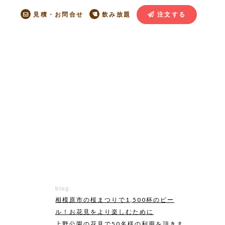
見積・お問合せ
飲み放題
注文する
blog:
相模原市の桜まつりで1,500杯のビー
ル！お花見をより楽しむために
上野公園の花見で50名様の利用を頂きま