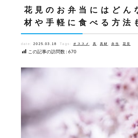
花見のお弁当にはどん
材や手軽に食べる方法
date:
2025.03.18
Tags:
オススメ
,
具
,
具材
,
弁当
,
花見
この記事の訪問数 :
670