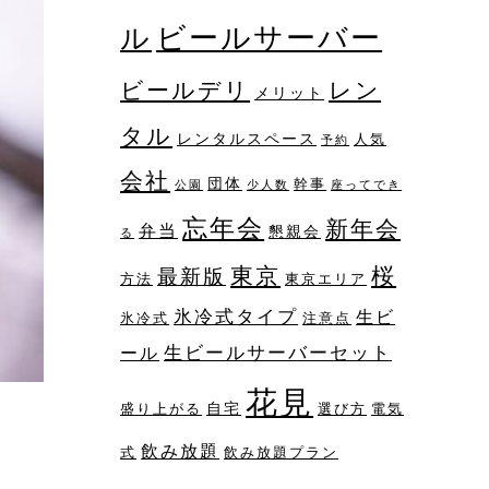
ビールサーバー
ル
レン
ビールデリ
メリット
タル
レンタルスペース
人気
予約
会社
団体
幹事
公園
少人数
座ってでき
忘年会
新年会
弁当
懇親会
る
桜
東京
最新版
方法
東京エリア
氷冷式タイプ
生ビ
氷冷式
注意点
生ビールサーバーセット
ール
花見
自宅
盛り上がる
選び方
電気
飲み放題
式
飲み放題プラン