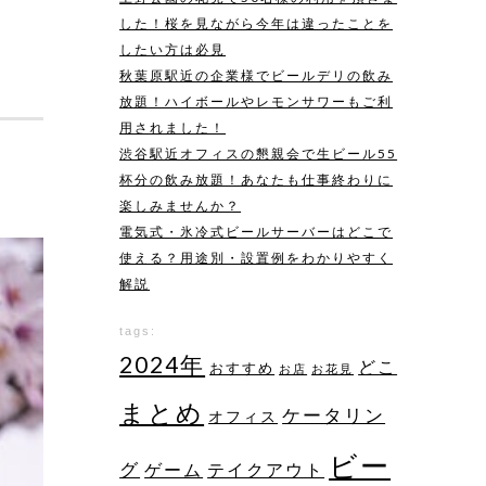
した！桜を見ながら今年は違ったことを
具
したい方は必見
秋葉原駅近の企業様でビールデリの飲み
放題！ハイボールやレモンサワーもご利
用されました！
渋谷駅近オフィスの懇親会で生ビール55
杯分の飲み放題！あなたも仕事終わりに
楽しみませんか？
電気式・氷冷式ビールサーバーはどこで
使える？用途別・設置例をわかりやすく
解説
tags:
2024年
どこ
おすすめ
お店
お花見
まとめ
ケータリン
オフィス
ビー
グ
ゲーム
テイクアウト