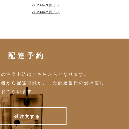
2024年3月
(3)
2024年2月
(2)
配達予約
トの注文申込はこちらからとなります。
当者から配達可能か、また配達当日の受け渡し
をおこないます。
注
文
す
る