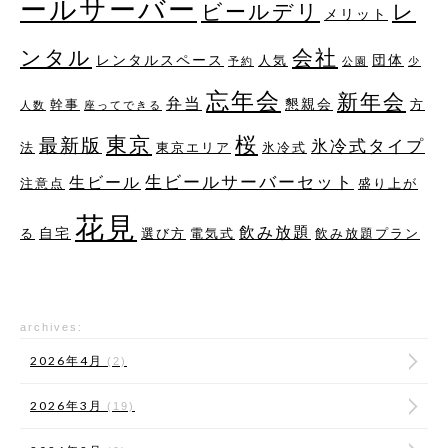
ールサーバー
レ
ビールデリ
メリット
ンタル
会社
レンタルスペース
団体
人気
予約
公園
少
忘年会
新年会
弁当
懇親会
幹事
方
人数
座ってできる
桜
東京
最新版
氷冷式タイプ
法
東京エリア
氷冷式
生ビールサーバーセット
生ビール
注意点
盛り上が
花見
飲み放題
自宅
る
選び方
電気式
飲み放題プラン
archives:
2026年4月
(2)
2026年3月
(19)