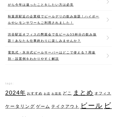
がら今年は違ったことをしたい方は必見
秋葉原駅近の企業様でビールデリの飲み放題！ハイボー
ルやレモンサワーもご利用されました！
渋谷駅近オフィスの懇親会で生ビール55杯分の飲み放
題！あなたも仕事終わりに楽しみませんか？
電気式・氷冷式ビールサーバーはどこで使える？用途
別・設置例をわかりやすく解説
tags:
まとめ
2024年
どこ
オフィス
おすすめ
お店
お花見
ビ
ビール
ケータリング
ゲーム
テイクアウト