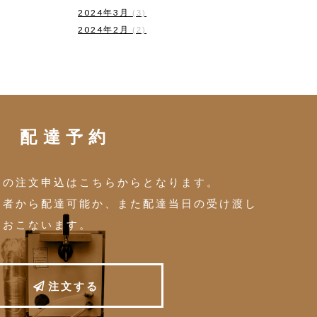
2024年3月
(3)
2024年2月
(2)
配達予約
トの注文申込はこちらからとなります。
当者から配達可能か、また配達当日の受け渡し
をおこないます。
注
文
す
る