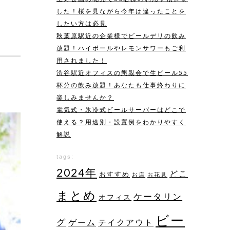
した！桜を見ながら今年は違ったことを
したい方は必見
秋葉原駅近の企業様でビールデリの飲み
放題！ハイボールやレモンサワーもご利
用されました！
渋谷駅近オフィスの懇親会で生ビール55
杯分の飲み放題！あなたも仕事終わりに
楽しみませんか？
電気式・氷冷式ビールサーバーはどこで
使える？用途別・設置例をわかりやすく
解説
tags:
2024年
どこ
おすすめ
お店
お花見
まとめ
ケータリン
オフィス
ビー
グ
ゲーム
テイクアウト