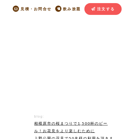
見積・お問合せ
飲み放題
注文する
blog:
相模原市の桜まつりで1,500杯のビー
ル！お花見をより楽しむために
上野公園の花見で50名様の利用を頂きま