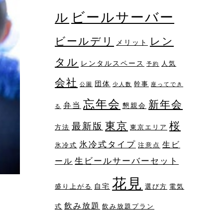
ビールサーバー
ル
レン
ビールデリ
メリット
タル
レンタルスペース
人気
予約
会社
団体
幹事
公園
少人数
座ってでき
忘年会
新年会
弁当
懇親会
る
桜
東京
最新版
方法
東京エリア
氷冷式タイプ
生ビ
氷冷式
注意点
生ビールサーバーセット
ール
花見
自宅
盛り上がる
選び方
電気
飲み放題
式
飲み放題プラン