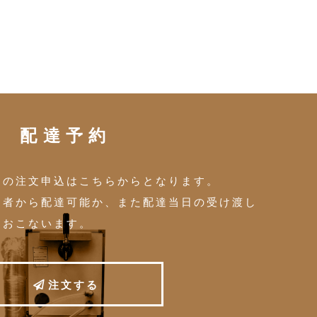
配達予約
トの注文申込はこちらからとなります。
当者から配達可能か、また配達当日の受け渡し
をおこないます。
注
文
す
る