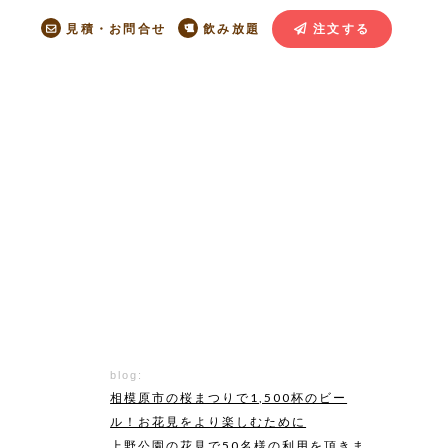
見積・お問合せ
飲み放題
注文する
blog:
相模原市の桜まつりで1,500杯のビー
ル！お花見をより楽しむために
上野公園の花見で50名様の利用を頂きま