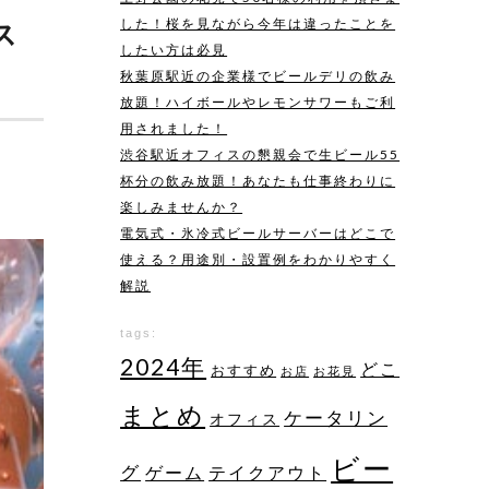
した！桜を見ながら今年は違ったことを
ス
したい方は必見
秋葉原駅近の企業様でビールデリの飲み
放題！ハイボールやレモンサワーもご利
用されました！
渋谷駅近オフィスの懇親会で生ビール55
杯分の飲み放題！あなたも仕事終わりに
楽しみませんか？
電気式・氷冷式ビールサーバーはどこで
使える？用途別・設置例をわかりやすく
解説
tags:
2024年
どこ
おすすめ
お店
お花見
まとめ
ケータリン
オフィス
ビー
グ
ゲーム
テイクアウト