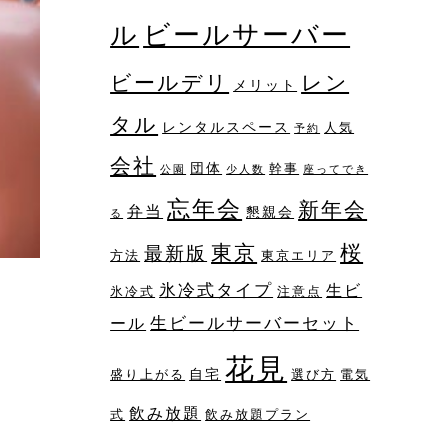
ビールサーバー
ル
レン
ビールデリ
メリット
タル
レンタルスペース
人気
予約
会社
団体
幹事
公園
少人数
座ってでき
忘年会
新年会
弁当
懇親会
る
桜
東京
最新版
方法
東京エリア
氷冷式タイプ
生ビ
氷冷式
注意点
生ビールサーバーセット
ール
花見
自宅
盛り上がる
選び方
電気
飲み放題
式
飲み放題プラン