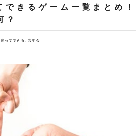
てできるゲーム一覧まとめ
何？
,
座ってできる
,
忘年会