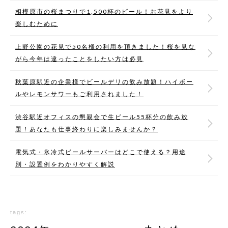
相模原市の桜まつりで1,500杯のビール！お花見をより
楽しむために
上野公園の花見で50名様の利用を頂きました！桜を見な
がら今年は違ったことをしたい方は必見
秋葉原駅近の企業様でビールデリの飲み放題！ハイボー
ルやレモンサワーもご利用されました！
渋谷駅近オフィスの懇親会で生ビール55杯分の飲み放
題！あなたも仕事終わりに楽しみませんか？
電気式・氷冷式ビールサーバーはどこで使える？用途
別・設置例をわかりやすく解説
tags: