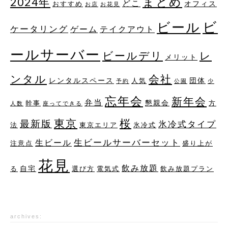
まとめ
2024年
どこ
オフィス
おすすめ
お店
お花見
ビ
ビール
ケータリング
ゲーム
テイクアウト
ールサーバー
レ
ビールデリ
メリット
ンタル
会社
レンタルスペース
団体
人気
予約
公園
少
忘年会
新年会
弁当
懇親会
幹事
方
人数
座ってできる
桜
東京
最新版
氷冷式タイプ
法
東京エリア
氷冷式
生ビールサーバーセット
生ビール
注意点
盛り上が
花見
飲み放題
自宅
る
選び方
電気式
飲み放題プラン
archives: