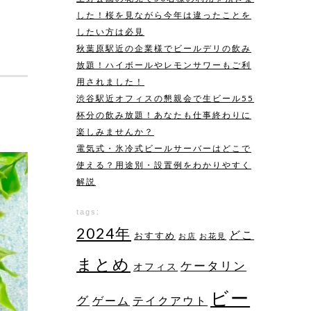
した！桜を見ながら今年は違ったことを
したい方は必見
秋葉原駅近の企業様でビールデリの飲み
放題！ハイボールやレモンサワーもご利
用されました！
渋谷駅近オフィスの懇親会で生ビール55
杯分の飲み放題！あなたも仕事終わりに
楽しみませんか？
電気式・氷冷式ビールサーバーはどこで
使える？用途別・設置例をわかりやすく
解説
tags:
2024年
どこ
おすすめ
お店
お花見
まとめ
ケータリン
オフィス
ビー
グ
ゲーム
テイクアウト