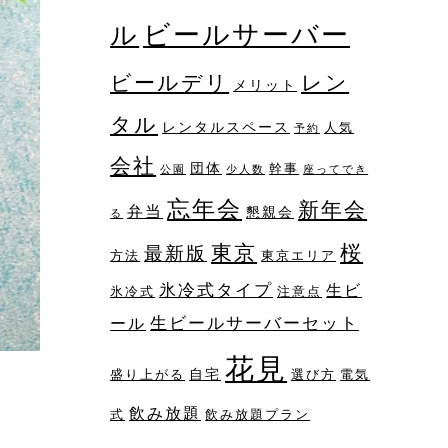
ビールサーバー
ル
レン
ビールデリ
メリット
タル
レンタルスペース
人気
予約
会社
団体
幹事
公園
少人数
座ってでき
忘年会
新年会
弁当
懇親会
る
桜
東京
最新版
方法
東京エリア
氷冷式タイプ
生ビ
氷冷式
注意点
生ビールサーバーセット
ール
花見
自宅
盛り上がる
選び方
電気
飲み放題
式
飲み放題プラン