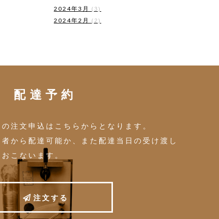
2024年3月
(3)
2024年2月
(2)
配達予約
トの注文申込はこちらからとなります。
当者から配達可能か、また配達当日の受け渡し
をおこないます。
注
文
す
る