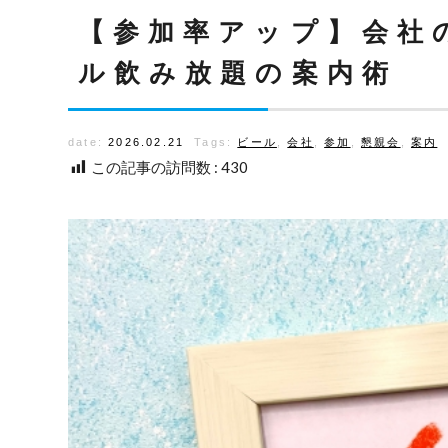
【参加率アップ】会社
ル飲み放題の案内術
date:
2026.02.21
Tags:
ビール
,
会社
,
参加
,
懇親会
,
案内
この記事の訪問数 :
430