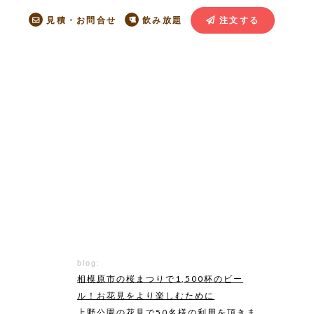
見積・お問合せ
飲み放題
注文する
blog:
相模原市の桜まつりで1,500杯のビー
ル！お花見をより楽しむために
上野公園の花見で50名様の利用を頂きま