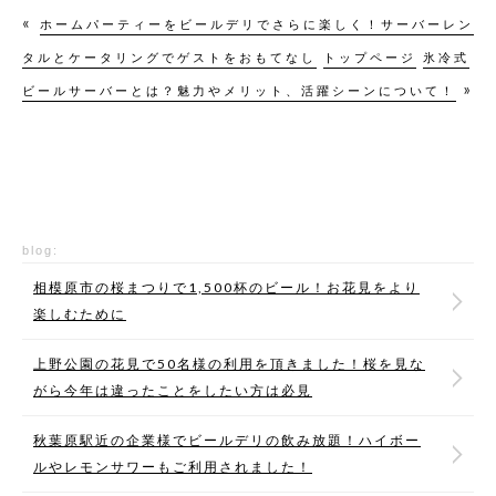
«
ホームパーティーをビールデリでさらに楽しく！サーバーレン
タルとケータリングでゲストをおもてなし
トップページ
氷冷式
»
ビールサーバーとは？魅力やメリット、活躍シーンについて！
blog:
相模原市の桜まつりで1,500杯のビール！お花見をより
楽しむために
上野公園の花見で50名様の利用を頂きました！桜を見な
がら今年は違ったことをしたい方は必見
秋葉原駅近の企業様でビールデリの飲み放題！ハイボー
ルやレモンサワーもご利用されました！