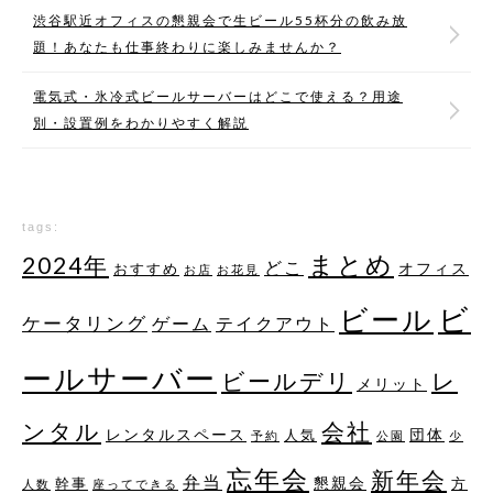
渋谷駅近オフィスの懇親会で生ビール55杯分の飲み放
題！あなたも仕事終わりに楽しみませんか？
電気式・氷冷式ビールサーバーはどこで使える？用途
別・設置例をわかりやすく解説
tags:
まとめ
2024年
どこ
オフィス
おすすめ
お店
お花見
ビ
ビール
ケータリング
ゲーム
テイクアウト
ールサーバー
レ
ビールデリ
メリット
ンタル
会社
レンタルスペース
団体
人気
予約
公園
少
忘年会
新年会
弁当
懇親会
幹事
方
人数
座ってできる