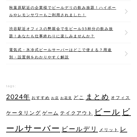
秋葉原駅近の企業様でビールデリの飲み放題！ハイボー
ルやレモンサワーもご利用されました！
渋谷駅近オフィスの懇親会で生ビール55杯分の飲み放
題！あなたも仕事終わりに楽しみませんか？
電気式・氷冷式ビールサーバーはどこで使える？用途
別・設置例をわかりやすく解説
tags:
まとめ
2024年
どこ
オフィス
おすすめ
お店
お花見
ビ
ビール
ケータリング
ゲーム
テイクアウト
ールサーバー
レ
ビールデリ
メリット