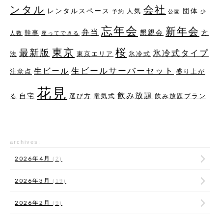
ンタル
会社
レンタルスペース
団体
人気
予約
公園
少
忘年会
新年会
弁当
懇親会
幹事
方
人数
座ってできる
桜
東京
最新版
氷冷式タイプ
法
東京エリア
氷冷式
生ビールサーバーセット
生ビール
注意点
盛り上が
花見
飲み放題
自宅
る
選び方
電気式
飲み放題プラン
archives:
2026年4月
(2)
2026年3月
(19)
2026年2月
(9)