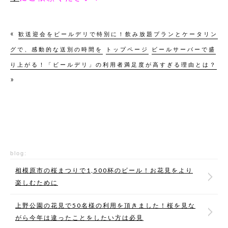
«
歓送迎会をビールデリで特別に！飲み放題プランとケータリン
グで、感動的な送別の時間を
トップページ
ビールサーバーで盛
り上がる！「ビールデリ」の利用者満足度が高すぎる理由とは？
»
blog:
相模原市の桜まつりで1,500杯のビール！お花見をより
楽しむために
上野公園の花見で50名様の利用を頂きました！桜を見な
がら今年は違ったことをしたい方は必見