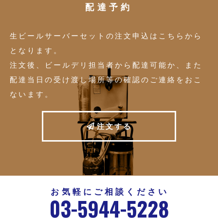
配達予約
生ビールサーバーセットの注文申込はこちらから
となります。
注文後、ビールデリ担当者から配達可能か、また
配達当日の受け渡し場所等の確認のご連絡をおこ
ないます。
注
文
す
る
お気軽にご相談ください
-
-
03
5944
5228