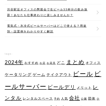
渋谷駅近オフィスの懇親会で生ビール55杯分の飲み放
題！あなたも仕事終わりに楽しみませんか？
電気式・氷冷式ビールサーバーはどこで使える？用途
別・設置例をわかりやすく解説
tags:
まとめ
2024年
どこ
オフィス
おすすめ
お店
お花見
ビ
ビール
ケータリング
ゲーム
テイクアウト
ールサーバー
レ
ビールデリ
メリット
ンタル
会社
レンタルスペース
団体
人気
予約
公園
少