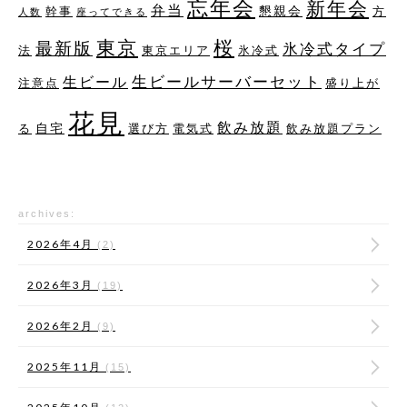
忘年会
新年会
弁当
懇親会
幹事
方
人数
座ってできる
桜
東京
最新版
氷冷式タイプ
法
東京エリア
氷冷式
生ビールサーバーセット
生ビール
注意点
盛り上が
花見
飲み放題
自宅
る
選び方
電気式
飲み放題プラン
archives:
2026年4月
(2)
2026年3月
(19)
2026年2月
(9)
2025年11月
(15)