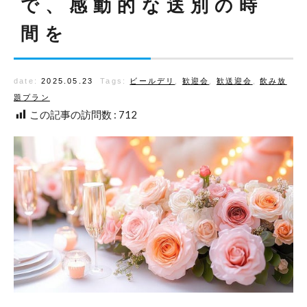
で、感動的な送別の時
間を
date:
2025.05.23
Tags:
ビールデリ
,
歓迎会
,
歓送迎会
,
飲み放
題プラン
この記事の訪問数 :
712