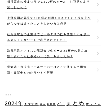
相模原市の桜まつりで1,500杯のビール！お花見をより
楽しむために
上野公園の花見で50名様の利用を頂きました！桜を見な
がら今年は違ったことをしたい方は必見
秋葉原駅近の企業様でビールデリの飲み放題！ハイボー
ルやレモンサワーもご利用されました！
渋谷駅近オフィスの懇親会で生ビール55杯分の飲み放
題！あなたも仕事終わりに楽しみませんか？
電気式・氷冷式ビールサーバーはどこで使える？用途
別・設置例をわかりやすく解説
tags:
まとめ
2024年
どこ
オフィス
おすすめ
お店
お花見