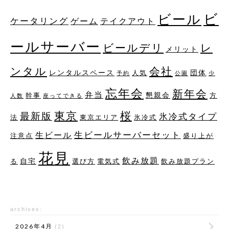
ビ
ビール
ケータリング
ゲーム
テイクアウト
ールサーバー
レ
ビールデリ
メリット
ンタル
会社
レンタルスペース
団体
人気
予約
公園
少
忘年会
新年会
弁当
懇親会
幹事
方
人数
座ってできる
桜
東京
最新版
氷冷式タイプ
法
東京エリア
氷冷式
生ビールサーバーセット
生ビール
注意点
盛り上が
花見
飲み放題
自宅
る
選び方
電気式
飲み放題プラン
archives:
2026年4月
(2)