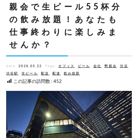
親会で生ビール55杯分
の飲み放題！あなたも
仕事終わりに楽しみま
せんか？
date:
2026.03.22
Tags:
オフィス
,
ビール
,
会社
,
懇親会
,
渋谷
,
渋谷駅
,
生ビール
,
配送
,
配達
,
飲み放題
この記事の訪問数 :
452